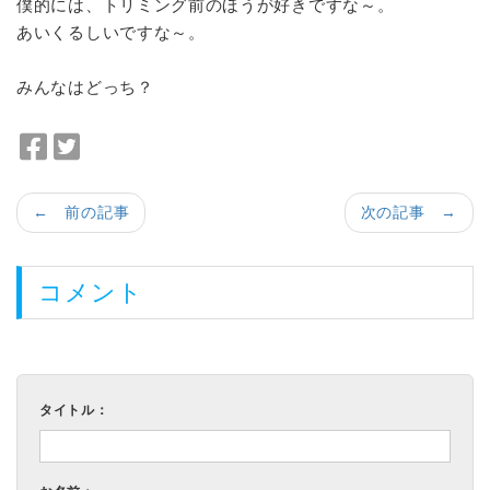
僕的には、トリミング前のほうが好きですな～。
あいくるしいですな～。
みんなはどっち？
F
T
a
w
c
i
← 前の記事
次の記事 →
e
t
b
t
o
e
コメント
o
r
k
で
で
シ
シ
ェ
タイトル：
ェ
ア
ア