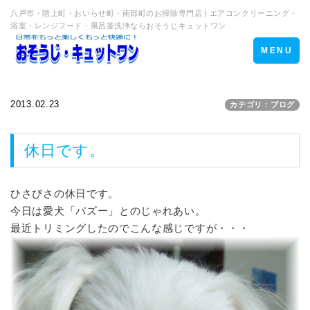
八戸市・階上町・おいらせ町・南部町のお掃除専門店 | エアコンクリーニング・
浴室・レンジフード・風呂釜洗浄ならおそうじキュットワン
Toggle
MENU
navigation
2013.02.23
カテゴリ：ブログ
休日です。
ひさびさの休日です。
今日は愛犬「パズー」とのじゃれあい。
最近トリミングしたのでこんな感じですが・・・