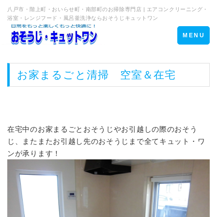
八戸市・階上町・おいらせ町・南部町のお掃除専門店 | エアコンクリーニング・
浴室・レンジフード・風呂釜洗浄ならおそうじキュットワン
Toggle
MENU
navigation
お家まるごと清掃 空室＆在宅
在宅中のお家まるごとおそうじやお引越しの際のおそう
じ、またまたお引越し先のおそうじまで全てキュット・ワ
ンが承ります！