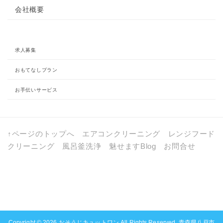
会社概要
求人募集
おもてなしプラン
お手伝いサービス
↑ページのトップへ
エアコンクリーニング
レンジフード
クリーニング
風呂釜洗浄
魅せますBlog
お問合せ
a:10276 t:1 y:1
Copyright © 2026
おそうじキュットワン
All Rights Reserved. 青森県八戸市